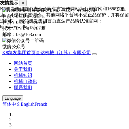
友情提示
×
K8凯发集团首页直达公司官方宣传网站为公司官网和1688旗舰
店，可进行销售询价，其他网络平台均不受正品保护，并将保留
售前：0510-87061341
追诉权，购K8凯发集团首页直达产品请认准官网：
售后：0510-87076718
http://www.dkgnssjy.com
技术：0510-87076708
邮箱：bk@163.com
微信公众号
K8凯发集团首页直达机械（江苏）有限公司
网站首页
关于我们
机械知识
机械自动化
联系我们
Language
简体中文
English
French