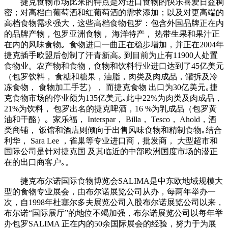
捷克食物市场比来的特点是对进口食物的快乐喜爱日益稠
密；对高档白葡萄酒和红葡萄酒的需求添加；以及对更高端的
高档食物需求强大，这些高档食物包罗：包含外国品牌正在内
的品牌产物，包罗亚洲食物， 海洋特产， 热带生果和果汁正
在内的风味食物｡ 食物进口一曲正在稳步增加，并正在2004年
捷克插手欧盟后创制了汗青新高｡ 到目前为止有11900人处置
食物业。农产物和食物，食物和饮料行业进口达到了45亿美元
（包罗饮料， 食糖和糖果，油脂，肉类及肉成品，罐拆及冷
冻食物， 食物加工手艺）， 而捷克食物 出口为30亿美元｡捷
克食物市场的停业额为135亿美元｡此中22%为肉类及肉成品，
21%为饮料， 包罗出名的捷克啤酒，16 %为乳成品（包罗黄
油和干酪）｡ 家乐福， Interspar， Billa， Tesco， Ahold，酒
类商铺， 饭馆和酒店则倾向于出售风味食物和精制食物｡结合
利华， Sara Lee ，雀巢等专业进口商，批发商， 大型超市和
国际公司是针对捷克国 及其临近的中部欧洲国度市场的潜正
在的出口商客户｡。
捷克布尔诺国际食物博览会SALIMA是中东欧地域规模大
型的食物专业展会，由布尔诺展览公司从办，每两年举办一
次，自1998年杜塞尔多夫展览公司入股布尔诺展览公司以来，
布尔诺“国际展厅”的地位不竭加强，布尔诺展览公司以每年举
办包罗SALIMA 正在内的50余国际展会的经验，努力于为展