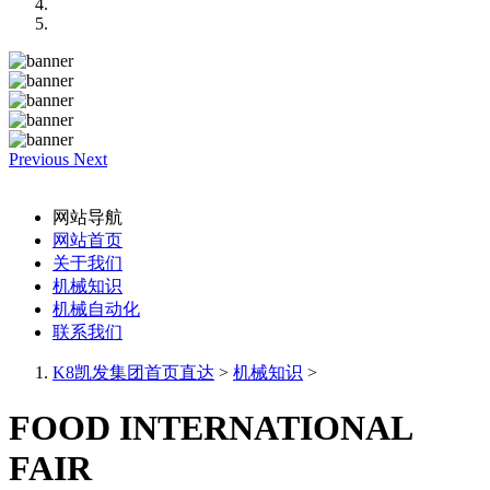
Previous
Next
网站导航
网站首页
关于我们
机械知识
机械自动化
联系我们
K8凯发集团首页直达
>
机械知识
>
FOOD INTERNATIONAL
FAIR