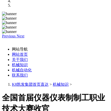
Previous
Next
网站导航
网站首页
关于我们
机械知识
机械自动化
联系我们
K8凯发集团首页直达
>
机械知识
>
全国首届仪器仪表制制工职业
技术大赛收官